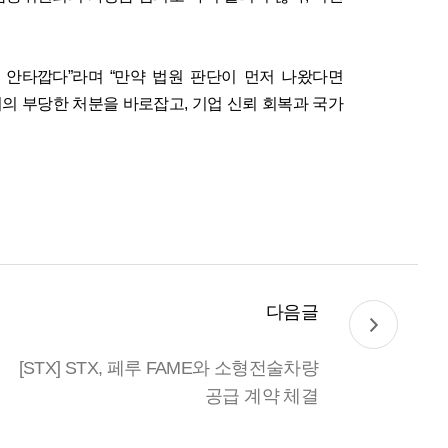
은 안타깝다
”
라며
“
만약 법원 판단이 먼저 나왔다면
위의 부당한 처분을 바로잡고
,
기업 신뢰 회복과 국가
다음글
[STX] STX, 페루 FAME와 소형전술차량
공급 계약 체결