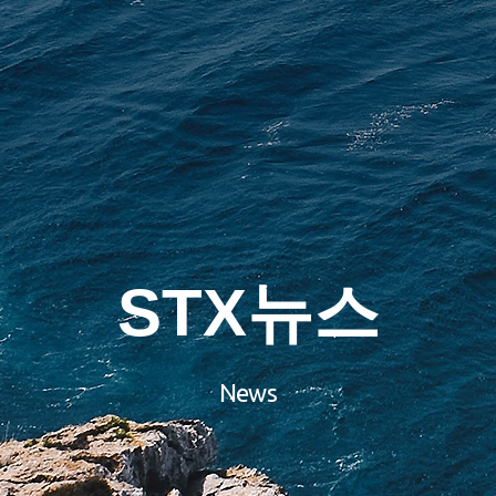
STX뉴스
News