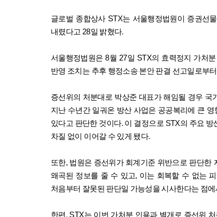
글로벌 종합상사
STX
는 서울행정법원이 증권선
내렸다고
28
일 밝혔다
.
서울행정법원은
8
월
27
일
STX
의 효력정지 가처분
반영 조치는 추후 행정소송 본안 판결 선고일로부터
증선위의 처분대로 박상준 대표가 해임될 경우 국가
지난 수년간 일궈온 방산 사업은 공공복리에 큰 
있다고 판단한 것이다
.
이 결정으로
STX
의 주요 
차질 없이 이어갈 수 있게 됐다
.
또한
,
법원은 증선위가 회계기준 위반으로 판단한
왜곡된 정보를 줄 수 있고
,
이는 회복할 수 없는 
처음부터 잘못된 판단일 가능성을 시사한다는 점에서
한편
, STX
는 이번 가처분 인용과 별개로 증선위 