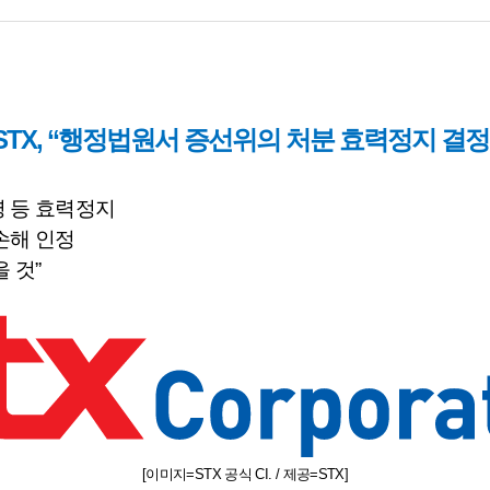
STX, “행정법원서 증선위의 처분 효력정지 결정
 등 효력정지
손해 인정
을 것
”
[
이미지
=STX
공식
CI. /
제공
=STX]