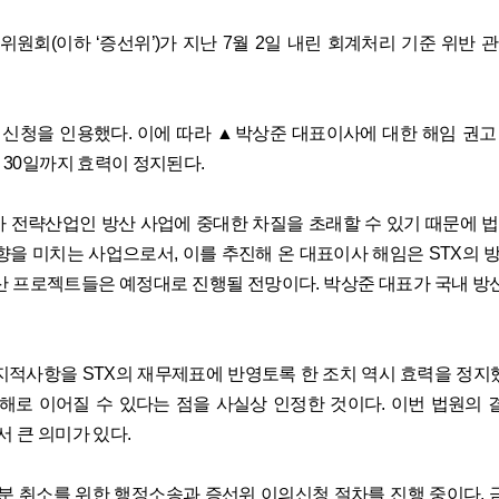
물위원회
(
이하
‘
증선위
’)
가 지난
7
월
2
일 내린 회계처리 기준 위반 
 신청을 인용했다
.
이에 따라
▲
박상준 대표이사에 대한 해임 권고
30
일까지 효력이 정지된다
.
 전략산업인 방산 사업에 중대한 차질을 초래할 수 있기 때문에 
영향을 미치는 사업으로서
,
이를 추진해 온 대표이사 해임은
STX
의 
방산 프로젝트들은 예정대로 진행될 전망이다
.
박상준 대표가 국내 방
 지적사항을
STX
의 재무제표에 반영토록 한 조치 역시 효력을 정지
피해로 이어질 수 있다는 점을 사실상 인정한 것이다
.
이번 법원의 
 큰 의미가 있다
.
처분 취소를 위한 행정소송과 증선위 이의신청 절차를 진행 중이다
.