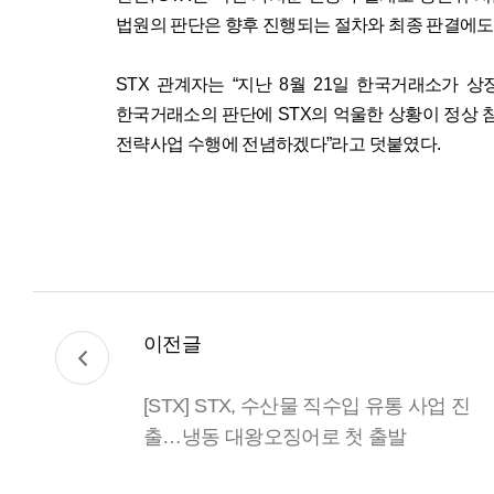
법원의 판단은 향후 진행되는 절차와 최종 판결에도
STX
관계자는
“
지난
8
월
21
일 한국거래소가 상
한국거래소의 판단에
STX
의 억울한 상황이 정상 
전략사업 수행에 전념하겠다
”
라고 덧붙였다
.
이전글
[STX] STX, 수산물 직수입 유통 사업 진
출…냉동 대왕오징어로 첫 출발