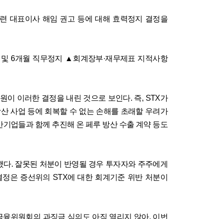
관련 대표이사 해임 권고 등에 대해 효력정지 결정을
 및
6
개월 직무정지
▲
회계장부
·
재무제표 지적사항
법원이 이러한 결정을 내린 것으로 보인다
.
즉
, STX
가
방산 사업 등에 회복할 수 없는 손해를 초래할 우려가
산기업들과 함께 추진해 온 페루 방산 수출 계약 등도
했다
.
잘못된 처분이 반영될 경우 투자자와 주주에게
결정은 증선위의
STX
에 대한 회계기준 위반 처분이
금융위원회의 과징금 심의도 아직 열리지 않아
,
이번