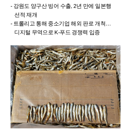
-
강원도 양구산 빙어 수출
, 2
년 만에 일본행
선적 재개
-
트롤리고 통해 중소기업 해외 판로 개척
…
디지털 무역으로
K-
푸드 경쟁력 입증