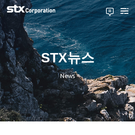
STX뉴스
News