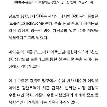
[
이미지
=
일본으로 수출하는 강원도 양구산 빙어
. /
제공
=STX]
글로벌 종합상사
STX
는 자사의 디지털
B2B
무역 플랫폼
‘
트롤리고
(TrollyGo)’
를 통해
,
수출 판로 확보에 어려움을
겪던 강원도 양구산 빙어 가공품의 일본 수출 계약을
체결했다고
26
일 밝혔다
.
계약은 약
10
톤 규모
,
미화 약
8
만 달러
(
한화 약
1
억
1
천만
원
)
상당으로 트롤리고를 통한 첫 수산물 수출 사례라는
점에서 의미가 크다
.
이번 수출은 강원도 양구에서 수십 년간 내수면 어업을
이어온 강산무역이 최근 급격히 변화한 시장 환경과
수출 여건 악화
,
기존의 수출 대행업체와의 계약 종료 등
복합적인 어려움을 겪는 가운데 추진되었다
.