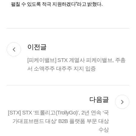
펼칠 수 있도록 적극 지원하겠다
”
라고 밝혔다
.
이전글
[피케이밸브] STX 계열사 피케이밸브, 주총
서 소액주주 대주주 지지 입증
다음글
[STX] STX ‘트롤리고(TrollyGo)’, 2년 연속 ‘국
가대표브랜드 대상’ B2B 플랫폼 부문 대상
수상