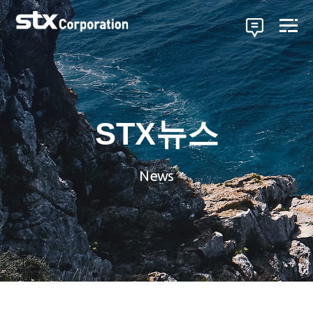
STX뉴스
News