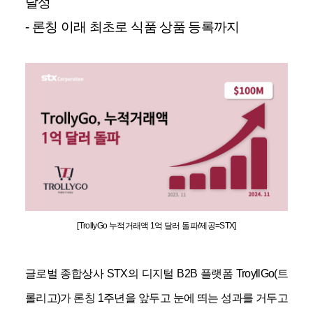
달성
-
론칭 이래 최초로 식품 상품 등록까지
[TrollyGo
누적거래액
1
억 달러 돌파
/
제공
=STX]
글로벌 종합상사
STX
의 디지털
B2B
플랫폼
TroyllGo(
트
롤리고
)
가 론칭
1
주년을 앞두고 눈에 띄는 성과를 거두고