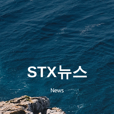
STX뉴스
News