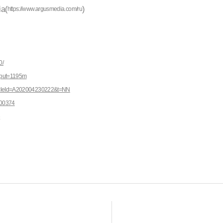
(
)
https://www.argusmedia.com/ru
0/
nput=1195m
ticleId=A202004230222&t=NN
000374
6