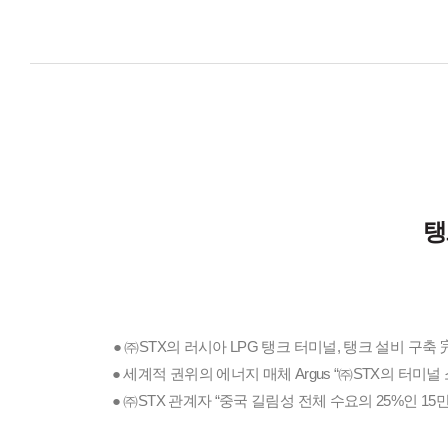
탱
● ㈜STX의 러시아 LPG 탱크 터미널, 탱크 설비 구축
● 세계적 권위의 에너지 매체 Argus “㈜STX의 터미
● ㈜STX 관계자 “중국 길림성 전체 수요의 25%인 15