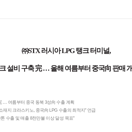
㈜STX 러시아 LPG 탱크 터미널,
크 설비 구축 完 … 올해 여름부터 중국向 판매 
 完 … 여름부터 중국 동북 3성向 수출 계획
널 소재지 크라스키노, 중국向 LPG 수출의 최적지” 언급
만톤 수출 및 매출 8천만불 이상 달성 목표”