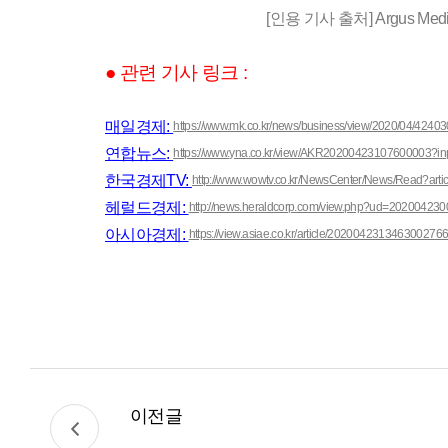
[인용 기사 출처] Argus Media
● 관련 기사 링크 :
매일경제:
https://www.mk.co.kr/news/business/view/2020/04/42403
연합뉴스:
https://www.yna.co.kr/view/AKR20200423107600003?i
한국경제TV:
http://www.wowtv.co.kr/NewsCenter/News/Read?ar
헤럴드경제:
http://news.heraldcorp.com/view.php?ud=20200423
아시아경제:
https://view.asiae.co.kr/article/202004231346300276
이전글