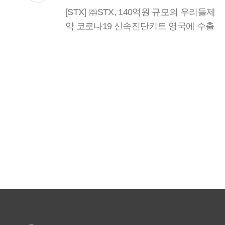
[STX] ㈜STX, 140억원 규모의 우리들제
약 코로나19 신속진단키트 영국에 수출