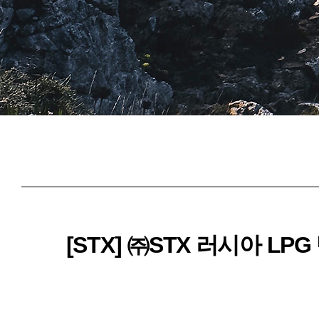
[STX] ㈜STX 러시아 