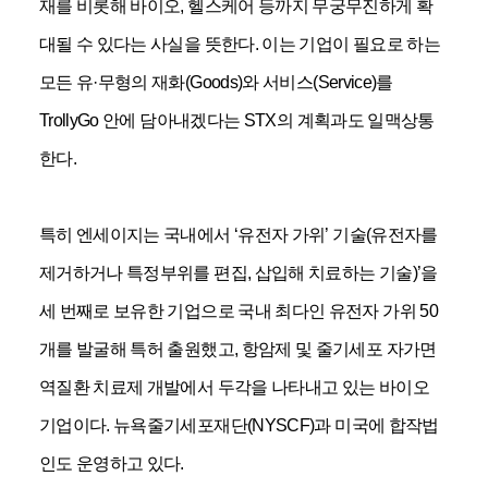
재를 비롯해 바이오
,
헬스케어 등까지 무궁무진하게 확
대될 수 있다는 사실을 뜻한다
.
이는 기업이 필요로 하는
모든 유·무형의 재화
(Goods)
와 서비스
(Service)
를
TrollyGo
안에 담아내겠다는
STX
의 계획과도 일맥상통
한다
.
특히 엔세이지는 국내에서
‘
유전자 가위
’
기술
(
유전자를
제거하거나 특정부위를 편집
,
삽입해 치료하는 기술
)’
을
세 번째로 보유한 기업으로 국내 최다인 유전자 가위
50
개를 발굴해 특허 출원했고
,
항암제 및 줄기세포 자가면
역질환 치료제 개발에서 두각을 나타내고 있는 바이오
기업이다
.
뉴욕줄기세포재단
(NYSCF)
과 미국에 합작법
인도 운영하고 있다
.