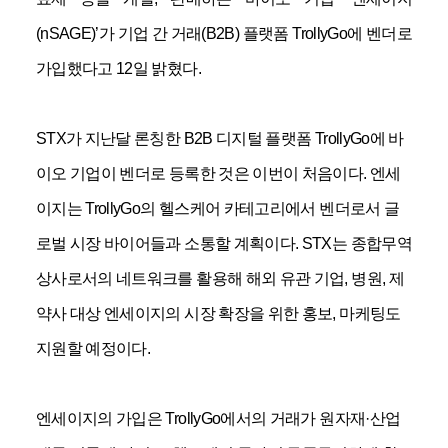
(nSAGE)’
가 기업 간 거래
(B2B)
플랫폼
TrollyGo
에 벤더로
가입했다고
12
일 밝혔다
.
STX
가 지난달 론칭한
B2B
디지털 플랫폼
TrollyGo
에 바
이오 기업이 벤더로 등록한 것은 이번이 처음이다
.
엔세
이지는
TrollyGo
의 헬스케어 카테고리에서 벤더로서 글
로벌 시장 바이어들과 소통할 계획이다
. STX
는 종합무역
상사로서의 네트워크를 활용해 해외 유관 기업
,
병원
,
제
약사 대상 엔세이지의 시장 확장을 위한 홍보
,
마케팅도
지원할 예정이다
.
엔세이지의 가입은
TrollyGo
에서의 거래가 원자재·산업