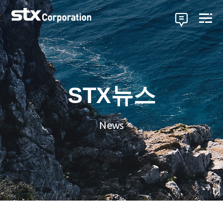
STX뉴스
News