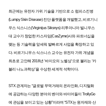
최근에는 유전자 가위 기술을 기반으로 소 럼피스킨병
(Lumpy Skin Disease)
진단 플랫폼을 개발했고
,
비르기니
우스 식스니스
(Virginijus Siksnys)
리투아니아 빌니우스
대 교수가 창업한 카스자임
(CasZyme)
사와 파트너십을
맺는 등 기술력을 앞세워 발빠르게 사업을 확장하고 있
다
.
비르기니우스 식스니스 교수는 유전자 가위 개념을
최초로 고안해
2018
년
‘
바이오의 노벨상
’
으로 불리는
‘
카
블리 나노과학상
’
을 수상한 세계적 석학이다
.
STX
관계자는
“
글로벌 무역거래의 온라인화
,
디지털화
에 공감하는 다양한 분야의 벤더와 바이어들이
TrollyGo
에 관심을 보이고 있는 상황
”
이라며
“STX
는 원자재와 산