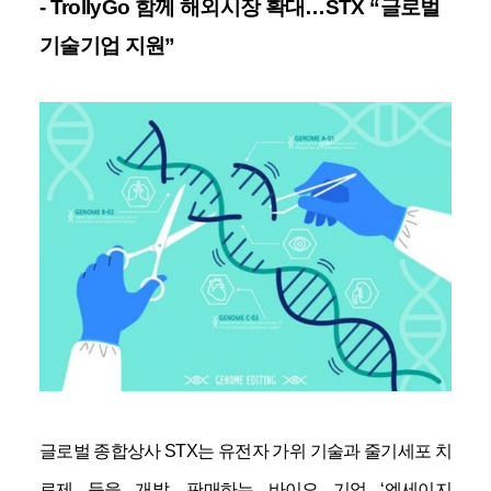
- TrollyGo
함께 해외시장 확대
…STX “
글로벌
기술기업 지원
”
글로벌 종합상사
STX
는 유전자 가위 기술과 줄기세포 치
료제 등을 개발
,
판매하는 바이오 기업
‘
엔세이지