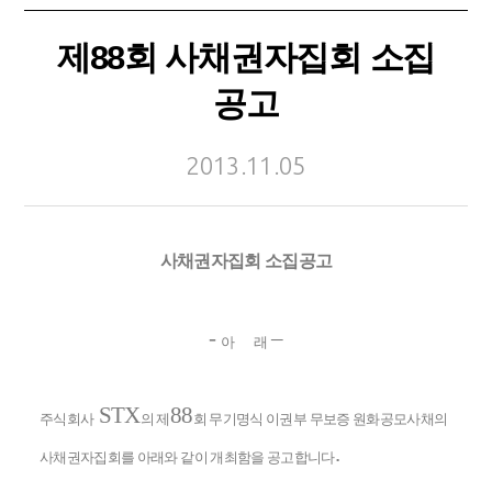
제88회 사채권자집회 소집
공고
2013.11.05
사채권자집회 소집공고
-
–
아
래
STX
88
주식회사
의 제
회 무기명식 이권부 무보증 원화공모사채의
.
사채권자집회를 아래와 같이 개최함을 공고합니다