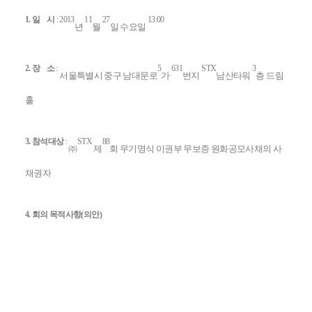
1.
일
시
: 2013
11
27
13:00
년
월
일 수요일
2.
장
소
:
5
631
STX
3
서울특별시 중구 남대문로
가
번지
남산타워
층 드림
홀
3.
참석대상
:
STX
88
㈜
제
회 무기명식 이권부 무보증 원화공모사채의 사
채권자
4.
회의 목적사항
(
의안
)