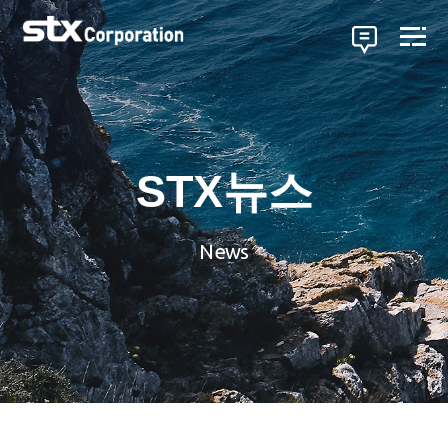
STX뉴스
News