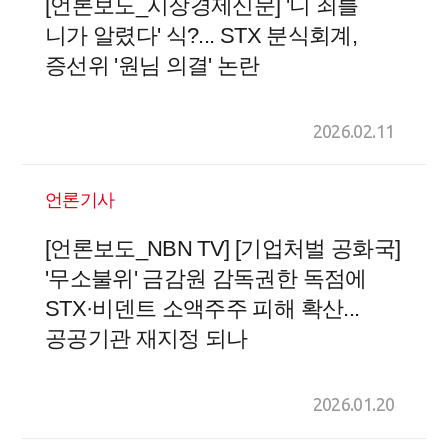
[언론보도_시장경제신문] '니 죄를
니가 알렸다' 식?... STX 분식회계,
증선위 '원님 의결' 논란
2026.02.11
언론기사
[언론보도_NBN TV] [기업처벌 공화국]
'무소불위' 금감원 감독권한 독점에
STX·비덴트 소액주주 피해 확산...
공공기관 재지정 되나
2026.01.20