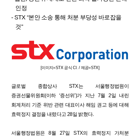
인정
- STX “
본안 소송 통해 처분 부당성 바로잡을
것
”
[
이미지
=STX
공식
CI. /
제공
=STX]
글로벌 종합상사
STX
는 서울행정법원이
증권선물위원회
(
이하
‘
증선위
’)
가 지난
7
월
2
일 내린
회계처리 기준 위반 관련 대표이사 해임 권고 등에 대해
효력정지 결정을 내렸다고
28
일 밝혔다
.
서울행정법원은
8
월
27
일
STX
의 효력정지 가처분