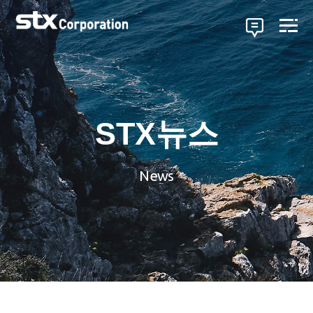
STX뉴스
News